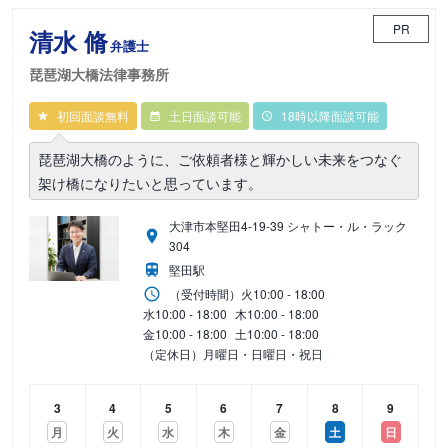
PR
清水 脩
弁護士
琵琶湖大橋法律事務所
初回面談無料
土日面談可能
18時以降面談可能
琵琶湖大橋のように、ご依頼者様と輝かしい未来をつなぐ
架け橋になりたいと思っています。
大津市本堅田4-19-39 シャトー・ル・ラック
304
堅田駅
（受付時間）
火
10:00 - 18:00
水
10:00 - 18:00
木
10:00 - 18:00
金
10:00 - 18:00
土
10:00 - 18:00
（定休日）月曜日・日曜日・祝日
3
4
5
6
7
8
9
月
火
水
木
金
土
日