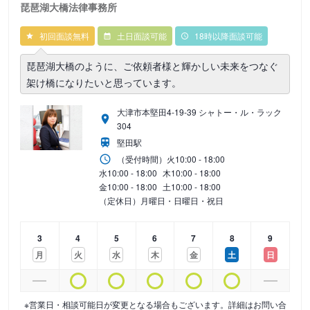
琵琶湖大橋法律事務所
初回面談無料
土日面談可能
18時以降面談可能
琵琶湖大橋のように、ご依頼者様と輝かしい未来をつなぐ
架け橋になりたいと思っています。
大津市本堅田4-19-39 シャトー・ル・ラック
304
堅田駅
（受付時間）
火
10:00 - 18:00
水
10:00 - 18:00
木
10:00 - 18:00
金
10:00 - 18:00
土
10:00 - 18:00
（定休日）月曜日・日曜日・祝日
3
4
5
6
7
8
9
月
火
水
木
金
土
日
※営業日・相談可能日が変更となる場合もございます。詳細はお問い合