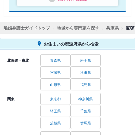
離婚弁護士ガイドトップ
地域から専門家を探す
兵庫県
宝塚
お住まいの都道府県から検索
北海道・東北
青森県
岩手県
宮城県
秋田県
山形県
福島県
関東
東京都
神奈川県
埼玉県
千葉県
茨城県
群馬県