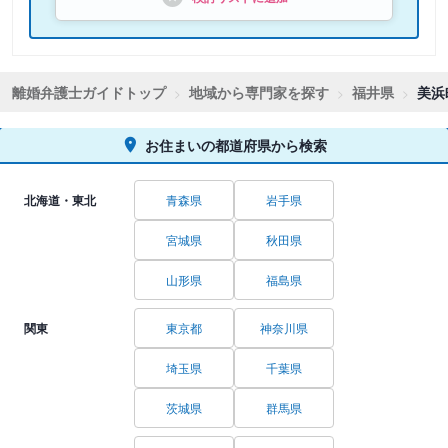
離婚弁護士ガイドトップ
地域から専門家を探す
福井県
美浜
お住まいの都道府県から検索
北海道・東北
青森県
岩手県
宮城県
秋田県
山形県
福島県
関東
東京都
神奈川県
埼玉県
千葉県
茨城県
群馬県