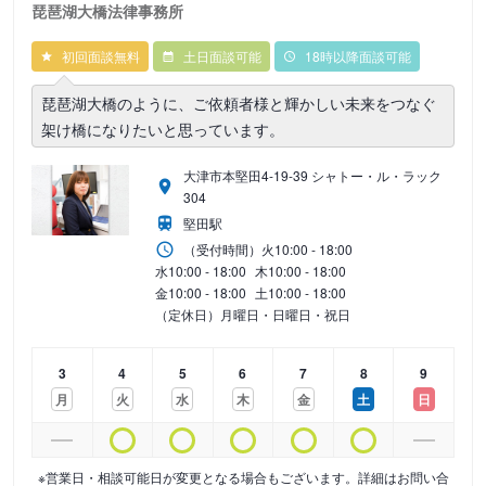
琵琶湖大橋法律事務所
初回面談無料
土日面談可能
18時以降面談可能
琵琶湖大橋のように、ご依頼者様と輝かしい未来をつなぐ
架け橋になりたいと思っています。
大津市本堅田4-19-39 シャトー・ル・ラック
304
堅田駅
（受付時間）
火
10:00 - 18:00
水
10:00 - 18:00
木
10:00 - 18:00
金
10:00 - 18:00
土
10:00 - 18:00
（定休日）月曜日・日曜日・祝日
3
4
5
6
7
8
9
月
火
水
木
金
土
日
※営業日・相談可能日が変更となる場合もございます。詳細はお問い合