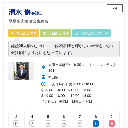
PR
清水 脩
弁護士
琵琶湖大橋法律事務所
初回面談無料
土日面談可能
18時以降面談可能
琵琶湖大橋のように、ご依頼者様と輝かしい未来をつなぐ
架け橋になりたいと思っています。
大津市本堅田4-19-39 シャトー・ル・ラック
304
堅田駅
（受付時間）
火
10:00 - 18:00
水
10:00 - 18:00
木
10:00 - 18:00
金
10:00 - 18:00
土
10:00 - 18:00
（定休日）月曜日・日曜日・祝日
3
4
5
6
7
8
9
月
火
水
木
金
土
日