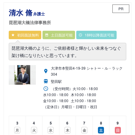
PR
清水 脩
弁護士
琵琶湖大橋法律事務所
初回面談無料
土日面談可能
18時以降面談可能
琵琶湖大橋のように、ご依頼者様と輝かしい未来をつなぐ
架け橋になりたいと思っています。
大津市本堅田4-19-39 シャトー・ル・ラック
304
堅田駅
（受付時間）
火
10:00 - 18:00
水
10:00 - 18:00
木
10:00 - 18:00
金
10:00 - 18:00
土
10:00 - 18:00
（定休日）月曜日・日曜日・祝日
3
4
5
6
7
8
9
月
火
水
木
金
土
日