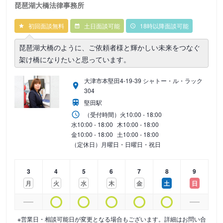
琵琶湖大橋法律事務所
初回面談無料
土日面談可能
18時以降面談可能
琵琶湖大橋のように、ご依頼者様と輝かしい未来をつなぐ
架け橋になりたいと思っています。
大津市本堅田4-19-39 シャトー・ル・ラック
304
堅田駅
（受付時間）
火
10:00 - 18:00
水
10:00 - 18:00
木
10:00 - 18:00
金
10:00 - 18:00
土
10:00 - 18:00
（定休日）月曜日・日曜日・祝日
3
4
5
6
7
8
9
月
火
水
木
金
土
日
※営業日・相談可能日が変更となる場合もございます。詳細はお問い合