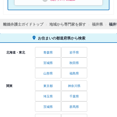
離婚弁護士ガイドトップ
地域から専門家を探す
福井県
福井
お住まいの都道府県から検索
北海道・東北
青森県
岩手県
宮城県
秋田県
山形県
福島県
関東
東京都
神奈川県
埼玉県
千葉県
茨城県
群馬県