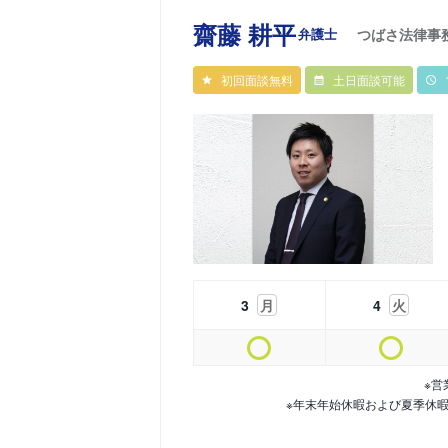
齋藤 耕平
弁護士
つばさ法律事
初回面談無料
土日面談可能
3
月
4
火
※営
※年末年始休暇および夏季休