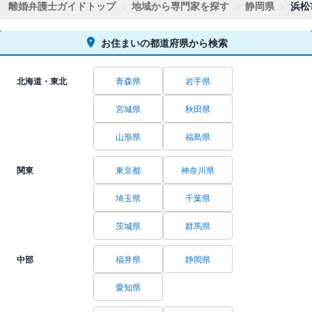
離婚弁護士ガイドトップ
地域から専門家を探す
静岡県
浜松
お住まいの都道府県から検索
北海道・東北
青森県
岩手県
宮城県
秋田県
山形県
福島県
関東
東京都
神奈川県
埼玉県
千葉県
茨城県
群馬県
中部
福井県
静岡県
愛知県