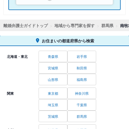
離婚弁護士ガイドトップ
地域から専門家を探す
群馬県
南牧
お住まいの都道府県から検索
北海道・東北
青森県
岩手県
宮城県
秋田県
山形県
福島県
関東
東京都
神奈川県
埼玉県
千葉県
茨城県
群馬県