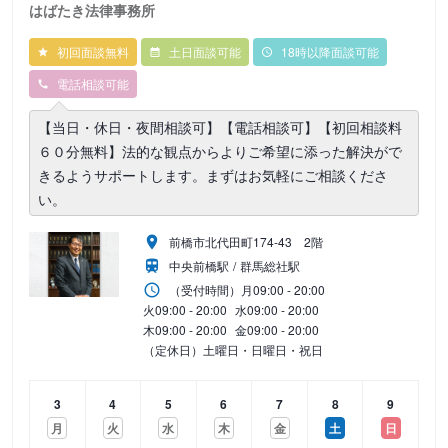
はばたき法律事務所
初回面談無料
土日面談可能
18時以降面談可能
電話相談可能
【当日・休日・夜間相談可】【電話相談可】【初回相談料
６０分無料】法的な観点からよりご希望に添った解決がで
きるようサポートします。まずはお気軽にご相談くださ
い。
前橋市北代田町174-43 2階
中央前橋駅
群馬総社駅
（受付時間）
月
09:00 - 20:00
火
09:00 - 20:00
水
09:00 - 20:00
木
09:00 - 20:00
金
09:00 - 20:00
（定休日）土曜日・日曜日・祝日
3
4
5
6
7
8
9
月
火
水
木
金
土
日