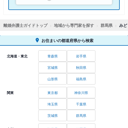
離婚弁護士ガイドトップ
地域から専門家を探す
群馬県
みど
お住まいの都道府県から検索
北海道・東北
青森県
岩手県
宮城県
秋田県
山形県
福島県
関東
東京都
神奈川県
埼玉県
千葉県
茨城県
群馬県