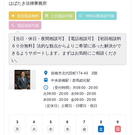
はばたき法律事務所
初回面談無料
土日面談可能
18時以降面談可能
電話相談可能
【当日・休日・夜間相談可】【電話相談可】【初回相談料
６０分無料】法的な観点からよりご希望に添った解決がで
きるようサポートします。まずはお気軽にご相談くださ
い。
前橋市北代田町174-43 2階
中央前橋駅
群馬総社駅
（受付時間）
月
09:00 - 20:00
火
09:00 - 20:00
水
09:00 - 20:00
木
09:00 - 20:00
金
09:00 - 20:00
（定休日）土曜日・日曜日・祝日
3
4
5
6
7
8
9
月
火
水
木
金
土
日