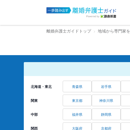
離婚弁護士ガイドトップ
地域から専門家
北海道・東北
青森県
岩手県
関東
東京都
神奈川県
中部
福井県
静岡県
関西
大阪府
京都府