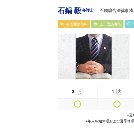
石鍋 毅
弁護士
石鍋総合法律事務
初回面談無料
土日面談可能
3
月
4
火
※営
※年末年始休暇および夏季休