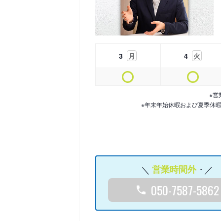
3
月
4
火
※営
※年末年始休暇および夏季休
営業時間外
-
050-7587-5862