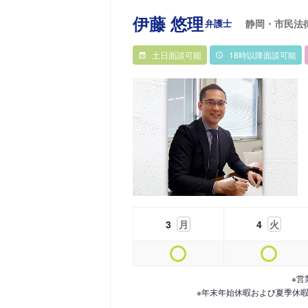
伊藤 悠理
弁護士
静岡・市民法
土日面談可能
18時以降面談可能
3
月
4
火
※営
※年末年始休暇および夏季休