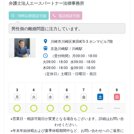
弁護士法人エースパートナー法律事務所
18時以降面談可能
電話相談可能
男性側の離婚問題に注力しています。
川崎市川崎区東田町5-3 ホンマビル7階
京急川崎駅
川崎駅
（受付時間）
月
09:00 - 18:00
火
09:00 - 18:00
水
09:00 - 18:00
木
09:00 - 18:00
金
09:00 - 18:00
（定休日）土曜日・日曜日・祝日
3
4
5
6
7
8
9
月
火
水
木
金
土
日
※営業日・相談可能日が変更となる場合もございます。詳細はお問い合
わせください。
※年末年始休暇および夏季休暇期間中など、お問い合わせへのご返答に