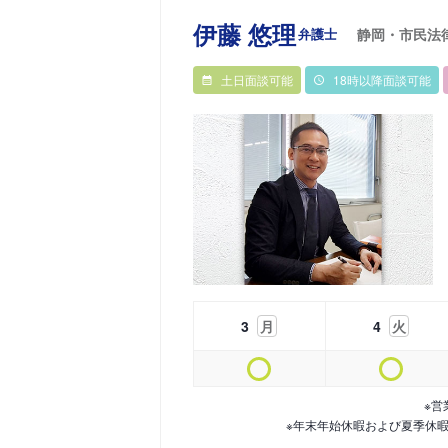
伊藤 悠理
弁護士
静岡・市民法
土日面談可能
18時以降面談可能
3
月
4
火
※営
※年末年始休暇および夏季休