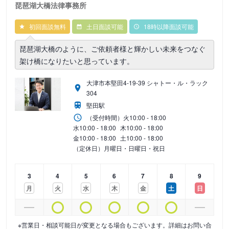
琵琶湖大橋法律事務所
初回面談無料
土日面談可能
18時以降面談可能
琵琶湖大橋のように、ご依頼者様と輝かしい未来をつなぐ
架け橋になりたいと思っています。
大津市本堅田4-19-39 シャトー・ル・ラック
304
堅田駅
（受付時間）
火
10:00 - 18:00
水
10:00 - 18:00
木
10:00 - 18:00
金
10:00 - 18:00
土
10:00 - 18:00
（定休日）月曜日・日曜日・祝日
3
4
5
6
7
8
9
月
火
水
木
金
土
日
※営業日・相談可能日が変更となる場合もございます。詳細はお問い合