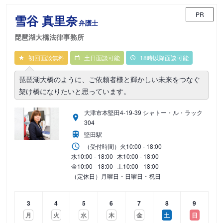
PR
雪谷 真里奈
弁護士
琵琶湖大橋法律事務所
初回面談無料
土日面談可能
18時以降面談可能
琵琶湖大橋のように、ご依頼者様と輝かしい未来をつなぐ
架け橋になりたいと思っています。
大津市本堅田4-19-39 シャトー・ル・ラック
304
堅田駅
（受付時間）
火
10:00 - 18:00
水
10:00 - 18:00
木
10:00 - 18:00
金
10:00 - 18:00
土
10:00 - 18:00
（定休日）月曜日・日曜日・祝日
3
4
5
6
7
8
9
月
火
水
木
金
土
日