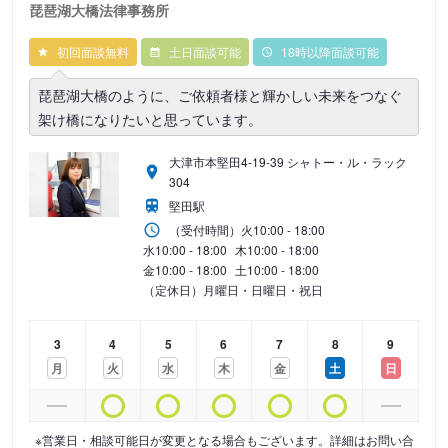
琵琶湖大橋法律事務所
初回面談無料
土日面談可能
18時以降面談可能
琵琶湖大橋のように、ご依頼者様と輝かしい未来をつなぐ
架け橋になりたいと思っています。
大津市本堅田4-19-39 シャトー・ル・ラック
304
堅田駅
（受付時間）
火
10:00 - 18:00
水
10:00 - 18:00
木
10:00 - 18:00
金
10:00 - 18:00
土
10:00 - 18:00
（定休日）月曜日・日曜日・祝日
3
4
5
6
7
8
9
月
火
水
木
金
土
日
※営業日・相談可能日が変更となる場合もございます。詳細はお問い合