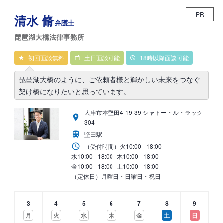
PR
清水 脩
弁護士
琵琶湖大橋法律事務所
初回面談無料
土日面談可能
18時以降面談可能
琵琶湖大橋のように、ご依頼者様と輝かしい未来をつなぐ
架け橋になりたいと思っています。
大津市本堅田4-19-39 シャトー・ル・ラック
304
堅田駅
（受付時間）
火
10:00 - 18:00
水
10:00 - 18:00
木
10:00 - 18:00
金
10:00 - 18:00
土
10:00 - 18:00
（定休日）月曜日・日曜日・祝日
3
4
5
6
7
8
9
月
火
水
木
金
土
日