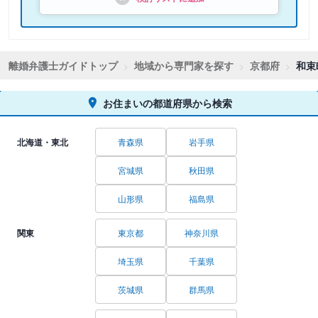
離婚弁護士ガイドトップ
地域から専門家を探す
京都府
和束
お住まいの都道府県から検索
北海道・東北
青森県
岩手県
宮城県
秋田県
山形県
福島県
関東
東京都
神奈川県
埼玉県
千葉県
茨城県
群馬県