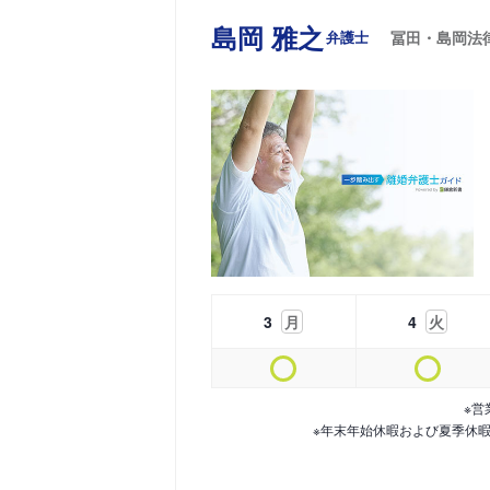
島岡 雅之
弁護士
冨田・島岡法
3
月
4
火
※営
※年末年始休暇および夏季休