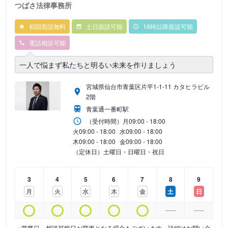
つばさ法律事務所
初回面談無料
土日面談可能
18時以降面談可能
電話相談可能
一人で悩まず私たちと明るい未来を作りましょう
宮城県仙台市青葉区片平1-1-11 カタヒラビル
2階
青葉通一番町駅
（受付時間）
月
09:00 - 18:00
火
09:00 - 18:00
水
09:00 - 18:00
木
09:00 - 18:00
金
09:00 - 18:00
（定休日）土曜日・日曜日・祝日
3
4
5
6
7
8
9
月
火
水
木
金
土
日
※営業日・相談可能日が変更となる場合もございます。詳細はお問い合