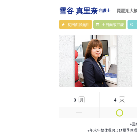
雪谷 真里奈
弁護士
琵琶湖大
初回面談無料
土日面談可能
3
月
4
火
※営
※年末年始休暇および夏季休