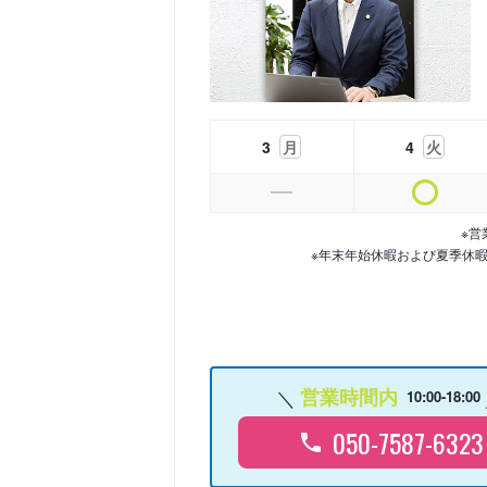
3
月
4
火
※営
※年末年始休暇および夏季休
営業時間内
10:00-18:00
050-7587-6323