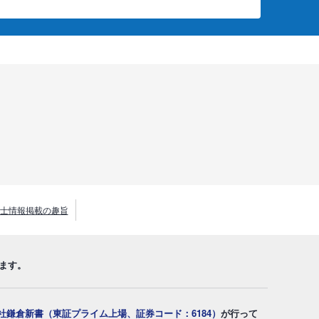
士情報掲載の趣旨
ます。
社鎌倉新書（東証プライム上場、証券コード：6184）
が行って