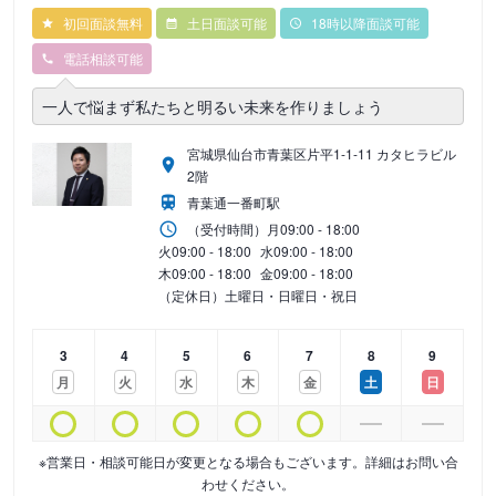
初回面談無料
土日面談可能
18時以降面談可能
電話相談可能
一人で悩まず私たちと明るい未来を作りましょう
宮城県仙台市青葉区片平1-1-11 カタヒラビル
2階
青葉通一番町駅
（受付時間）
月
09:00 - 18:00
火
09:00 - 18:00
水
09:00 - 18:00
木
09:00 - 18:00
金
09:00 - 18:00
（定休日）土曜日・日曜日・祝日
3
4
5
6
7
8
9
月
火
水
木
金
土
日
※営業日・相談可能日が変更となる場合もございます。詳細はお問い合
わせください。