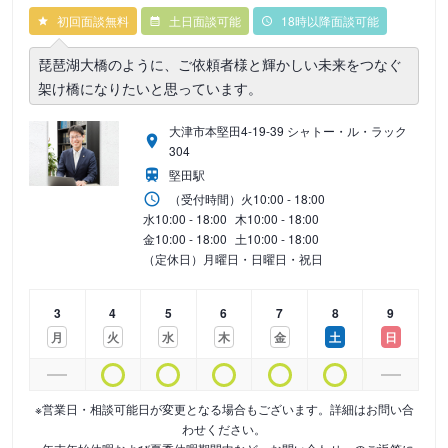
初回面談無料
土日面談可能
18時以降面談可能
琵琶湖大橋のように、ご依頼者様と輝かしい未来をつなぐ
架け橋になりたいと思っています。
大津市本堅田4-19-39 シャトー・ル・ラック
304
堅田駅
（受付時間）
火
10:00 - 18:00
水
10:00 - 18:00
木
10:00 - 18:00
金
10:00 - 18:00
土
10:00 - 18:00
（定休日）月曜日・日曜日・祝日
3
4
5
6
7
8
9
月
火
水
木
金
土
日
※営業日・相談可能日が変更となる場合もございます。詳細はお問い合
わせください。