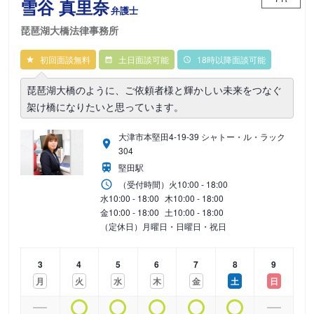
雪谷 真里奈
弁護士
琵琶湖大橋法律事務所
初回面談無料
土日面談可能
18時以降面談可能
琵琶湖大橋のように、ご依頼者様と輝かしい未来をつなぐ
架け橋になりたいと思っています。
大津市本堅田4-19-39 シャトー・ル・ラック
304
堅田駅
（受付時間）
火
10:00 - 18:00
水
10:00 - 18:00
木
10:00 - 18:00
金
10:00 - 18:00
土
10:00 - 18:00
（定休日）月曜日・日曜日・祝日
3
4
5
6
7
8
9
月
火
水
木
金
土
日