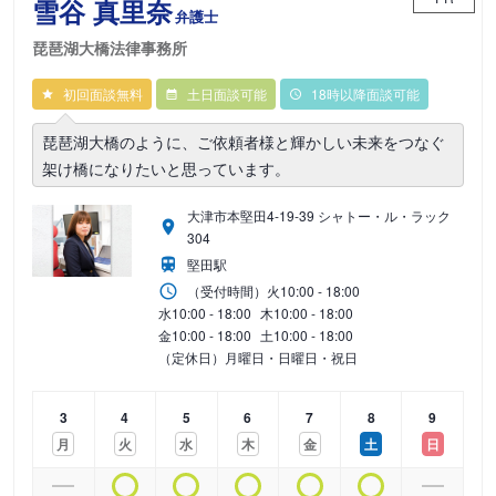
雪谷 真里奈
弁護士
琵琶湖大橋法律事務所
初回面談無料
土日面談可能
18時以降面談可能
琵琶湖大橋のように、ご依頼者様と輝かしい未来をつなぐ
架け橋になりたいと思っています。
大津市本堅田4-19-39 シャトー・ル・ラック
304
堅田駅
（受付時間）
火
10:00 - 18:00
水
10:00 - 18:00
木
10:00 - 18:00
金
10:00 - 18:00
土
10:00 - 18:00
（定休日）月曜日・日曜日・祝日
3
4
5
6
7
8
9
月
火
水
木
金
土
日