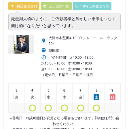
初回面談無料
土日面談可能
18時以降面談可能
琵琶湖大橋のように、ご依頼者様と輝かしい未来をつなぐ
架け橋になりたいと思っています。
大津市本堅田4-19-39 シャトー・ル・ラック
304
堅田駅
（受付時間）
火
10:00 - 18:00
水
10:00 - 18:00
木
10:00 - 18:00
金
10:00 - 18:00
土
10:00 - 18:00
（定休日）月曜日・日曜日・祝日
3
4
5
6
7
8
9
月
火
水
木
金
土
日
※営業日・相談可能日が変更となる場合もございます。詳細はお問い合
わせください。