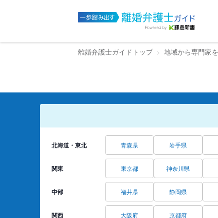
離婚弁護士ガイドトップ
地域から専門家
北海道・東北
青森県
岩手県
関東
東京都
神奈川県
中部
福井県
静岡県
関西
大阪府
京都府