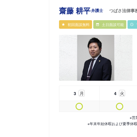
齋藤 耕平
弁護士
つばさ法律事
初回面談無料
土日面談可能
3
月
4
火
※営
※年末年始休暇および夏季休