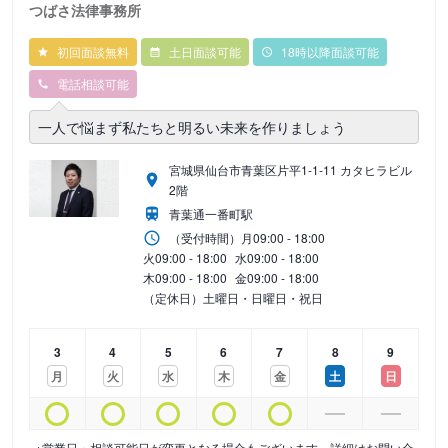
つばさ法律事務所
初回面談無料
土日面談可能
18時以降面談可能
電話相談可能
一人で悩まず私たちと明るい未来を作りましょう
宮城県仙台市青葉区片平1-1-11 カタヒラビル
2階
青葉通一番町駅
（受付時間）
月
09:00 - 18:00
火
09:00 - 18:00
水
09:00 - 18:00
木
09:00 - 18:00
金
09:00 - 18:00
（定休日）土曜日・日曜日・祝日
3
4
5
6
7
8
9
月
火
水
木
金
土
日
※営業日・相談可能日が変更となる場合もございます。詳細はお問い合