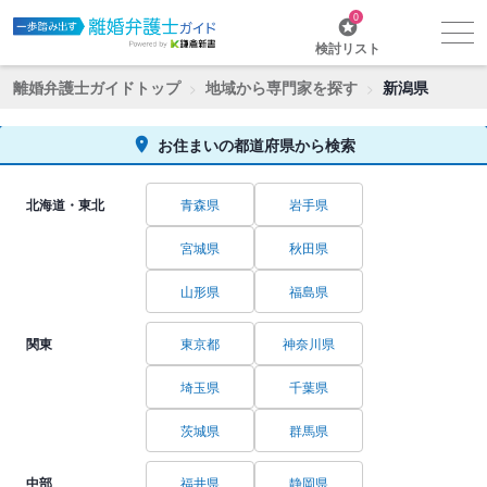
0
検討リスト
離婚弁護士ガイドトップ
地域から専門家を探す
新潟県
お住まいの都道府県から検索
北海道・東北
青森県
岩手県
宮城県
秋田県
山形県
福島県
関東
東京都
神奈川県
埼玉県
千葉県
茨城県
群馬県
中部
福井県
静岡県