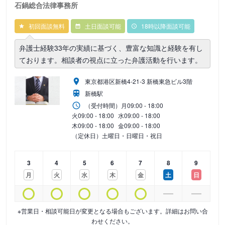
石鍋総合法律事務所
初回面談無料
土日面談可能
18時以降面談可能
弁護士経験33年の実績に基づく、豊富な知識と経験を有し
ております。相談者の視点に立った弁護活動を行います。
東京都港区新橋4-21-3 新橋東急ビル3階
新橋駅
（受付時間）
月
09:00 - 18:00
火
09:00 - 18:00
水
09:00 - 18:00
木
09:00 - 18:00
金
09:00 - 18:00
（定休日）土曜日・日曜日・祝日
3
4
5
6
7
8
9
月
火
水
木
金
土
日
※営業日・相談可能日が変更となる場合もございます。詳細はお問い合
わせください。