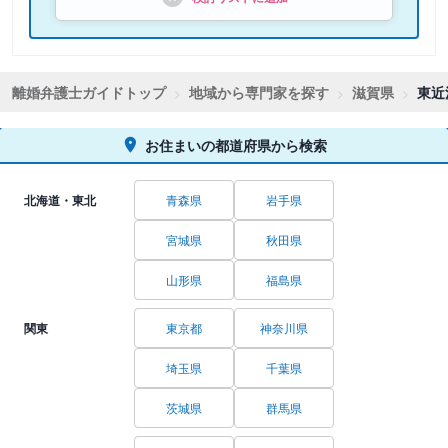
離婚弁護士ガイドトップ
地域から専門家を探す
滋賀県
東近
お住まいの都道府県から検索
北海道・東北
青森県
岩手県
宮城県
秋田県
山形県
福島県
関東
東京都
神奈川県
埼玉県
千葉県
茨城県
群馬県