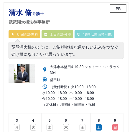
PR
清水 脩
弁護士
琵琶湖大橋法律事務所
初回面談無料
土日面談可能
18時以降面談可能
琵琶湖大橋のように、ご依頼者様と輝かしい未来をつなぐ
架け橋になりたいと思っています。
大津市本堅田4-19-39 シャトー・ル・ラック
304
堅田駅
（受付時間）
火
10:00 - 18:00
水
10:00 - 18:00
木
10:00 - 18:00
金
10:00 - 18:00
土
10:00 - 18:00
（定休日）月曜日・日曜日・祝日
3
4
5
6
7
8
9
月
火
水
木
金
土
日