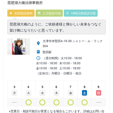
琵琶湖大橋法律事務所
初回面談無料
土日面談可能
18時以降面談可能
琵琶湖大橋のように、ご依頼者様と輝かしい未来をつなぐ
架け橋になりたいと思っています。
大津市本堅田4-19-39 シャトー・ル・ラック
304
堅田駅
（受付時間）
火
10:00 - 18:00
水
10:00 - 18:00
木
10:00 - 18:00
金
10:00 - 18:00
土
10:00 - 18:00
（定休日）月曜日・日曜日・祝日
3
4
5
6
7
8
9
月
火
水
木
金
土
日
※営業日・相談可能日が変更となる場合もございます。詳細はお問い合