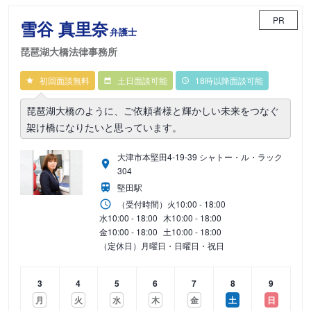
PR
雪谷 真里奈
弁護士
琵琶湖大橋法律事務所
初回面談無料
土日面談可能
18時以降面談可能
琵琶湖大橋のように、ご依頼者様と輝かしい未来をつなぐ
架け橋になりたいと思っています。
大津市本堅田4-19-39 シャトー・ル・ラック
304
堅田駅
（受付時間）
火
10:00 - 18:00
水
10:00 - 18:00
木
10:00 - 18:00
金
10:00 - 18:00
土
10:00 - 18:00
（定休日）月曜日・日曜日・祝日
3
4
5
6
7
8
9
月
火
水
木
金
土
日