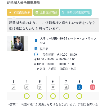
琵琶湖大橋法律事務所
初回面談無料
土日面談可能
18時以降面談可能
琵琶湖大橋のように、ご依頼者様と輝かしい未来をつなぐ
架け橋になりたいと思っています。
大津市本堅田4-19-39 シャトー・ル・ラック
304
堅田駅
（受付時間）
火
10:00 - 18:00
水
10:00 - 18:00
木
10:00 - 18:00
金
10:00 - 18:00
土
10:00 - 18:00
（定休日）月曜日・日曜日・祝日
3
4
5
6
7
8
9
月
火
水
木
金
土
日
※営業日・相談可能日が変更となる場合もございます。詳細はお問い合