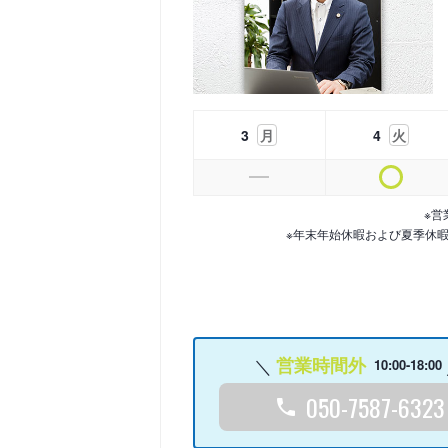
3
月
4
火
※営
※年末年始休暇および夏季休
営業時間外
10:00-18:00
050-7587-6323