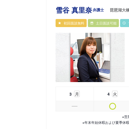
雪谷 真里奈
弁護士
琵琶湖大
初回面談無料
土日面談可能
3
月
4
火
※営
※年末年始休暇および夏季休