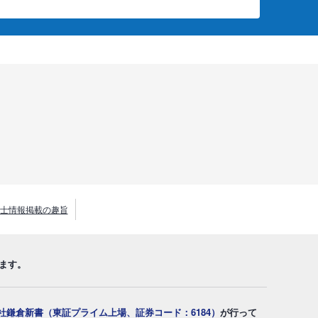
士情報掲載の趣旨
ます。
社鎌倉新書（東証プライム上場、証券コード：6184）
が行って