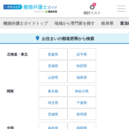
0
検討リスト
離婚弁護士ガイドトップ
地域から専門家を探す
岐阜県
富加
お住まいの都道府県から検索
北海道・東北
青森県
岩手県
宮城県
秋田県
山形県
福島県
関東
東京都
神奈川県
埼玉県
千葉県
茨城県
群馬県
中部
福井県
静岡県