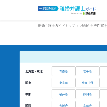
離婚弁護士ガイドトップ
地域から専門家
北海道・東北
青森県
岩手県
関東
東京都
神奈川県
中部
福井県
静岡県
関西
大阪府
京都府