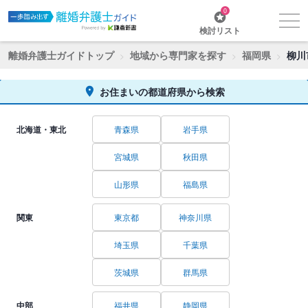
0
検討リスト
離婚弁護士ガイドトップ
地域から専門家を探す
福岡県
柳川
お住まいの都道府県から検索
北海道・東北
青森県
岩手県
宮城県
秋田県
山形県
福島県
関東
東京都
神奈川県
埼玉県
千葉県
茨城県
群馬県
中部
福井県
静岡県