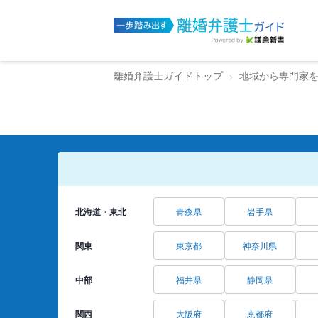
離婚弁護士ガイドトップ
地域から専門家
北海道・東北
青森県
岩手県
関東
東京都
神奈川県
中部
福井県
静岡県
関西
大阪府
京都府