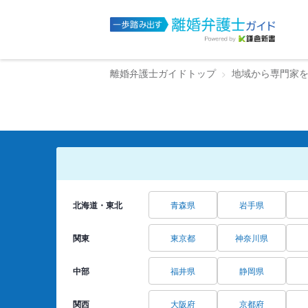
離婚弁護士ガイドトップ
地域から専門家
北海道・東北
青森県
岩手県
関東
東京都
神奈川県
中部
福井県
静岡県
関西
大阪府
京都府