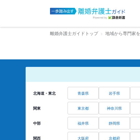
離婚弁護士ガイドトップ
地域から専門家
北海道・東北
青森県
岩手県
関東
東京都
神奈川県
中部
福井県
静岡県
関西
大阪府
京都府