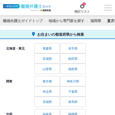
0
検討リスト
離婚弁護士ガイドトップ
地域から専門家を探す
福岡県
直方
お住まいの都道府県から検索
北海道・東北
青森県
岩手県
宮城県
秋田県
山形県
福島県
関東
東京都
神奈川県
埼玉県
千葉県
茨城県
群馬県
中部
福井県
静岡県