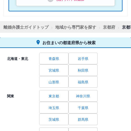
離婚弁護士ガイドトップ
地域から専門家を探す
京都府
京都
お住まいの都道府県から検索
北海道・東北
青森県
岩手県
宮城県
秋田県
山形県
福島県
関東
東京都
神奈川県
埼玉県
千葉県
茨城県
群馬県