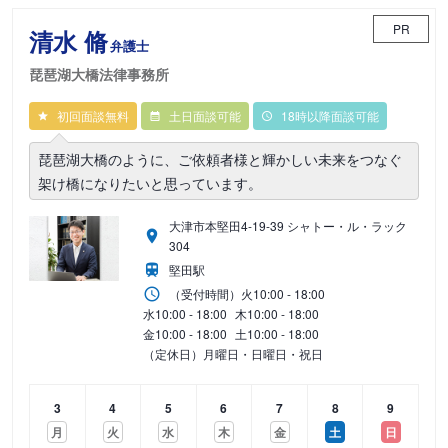
PR
清水 脩
弁護士
琵琶湖大橋法律事務所
初回面談無料
土日面談可能
18時以降面談可能
琵琶湖大橋のように、ご依頼者様と輝かしい未来をつなぐ
架け橋になりたいと思っています。
大津市本堅田4-19-39 シャトー・ル・ラック
304
堅田駅
（受付時間）
火
10:00 - 18:00
水
10:00 - 18:00
木
10:00 - 18:00
金
10:00 - 18:00
土
10:00 - 18:00
（定休日）月曜日・日曜日・祝日
3
4
5
6
7
8
9
月
火
水
木
金
土
日