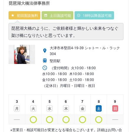
琵琶湖大橋法律事務所
初回面談無料
土日面談可能
18時以降面談可能
琵琶湖大橋のように、ご依頼者様と輝かしい未来をつなぐ
架け橋になりたいと思っています。
大津市本堅田4-19-39 シャトー・ル・ラック
304
堅田駅
（受付時間）
火
10:00 - 18:00
水
10:00 - 18:00
木
10:00 - 18:00
金
10:00 - 18:00
土
10:00 - 18:00
（定休日）月曜日・日曜日・祝日
3
4
5
6
7
8
9
月
火
水
木
金
土
日
※営業日・相談可能日が変更となる場合もございます。詳細はお問い合