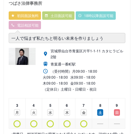
つばさ法律事務所
初回面談無料
土日面談可能
18時以降面談可能
電話相談可能
一人で悩まず私たちと明るい未来を作りましょう
宮城県仙台市青葉区片平1-1-11 カタヒラビル
2階
青葉通一番町駅
（受付時間）
月
09:00 - 18:00
火
09:00 - 18:00
水
09:00 - 18:00
木
09:00 - 18:00
金
09:00 - 18:00
（定休日）土曜日・日曜日・祝日
3
4
5
6
7
8
9
月
火
水
木
金
土
日
※営業日・相談可能日が変更となる場合もございます。詳細はお問い合