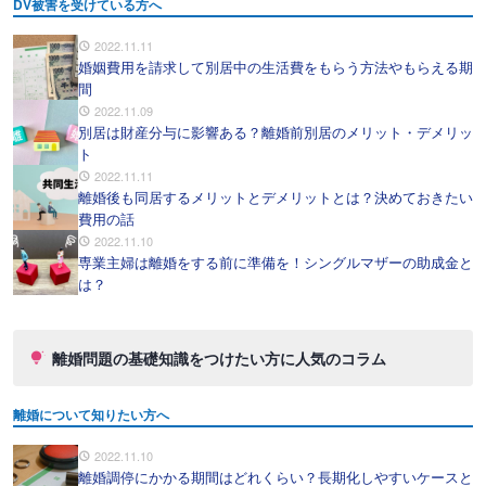
DV被害を受けている方へ
2022.11.11
婚姻費用を請求して別居中の生活費をもらう方法やもらえる期
間
2022.11.09
別居は財産分与に影響ある？離婚前別居のメリット・デメリッ
ト
2022.11.11
離婚後も同居するメリットとデメリットとは？決めておきたい
費用の話
2022.11.10
専業主婦は離婚をする前に準備を！シングルマザーの助成金と
は？
離婚問題の基礎知識をつけたい方に人気のコラム
離婚について知りたい方へ
2022.11.10
離婚調停にかかる期間はどれくらい？長期化しやすいケースと