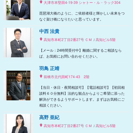
大津市本堅田4-19-39 シャトー・ル・ラック304
琵琶湖大橋のように、ご依頼者様と輝かしい未来をつ
なぐ架け橋になりたいと思っています。
中西 法貴
高知市本町2丁目2番27号 ＣＭＪ高知ビル5階
【メール：24時間受付中】離婚に関するご相談なら
ば、お気軽にお問い合わせください。
羽鳥 正靖
前橋市北代田町174-43 2階
【当日・休日・夜間相談可】【電話相談可】【初回相
談料６０分無料】法的な観点からよりご希望に添った
解決ができるようサポートします。まずはお気軽にご
相談ください。
高野 亜紀
高知市本町2丁目2番27号 ＣＭＪ高知ビル5階