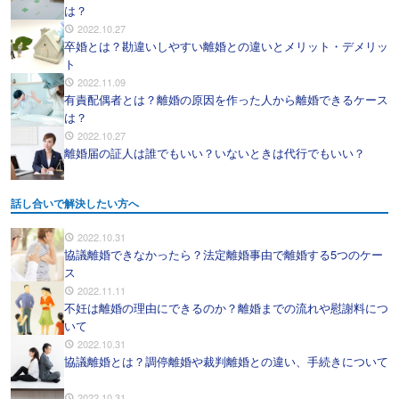
は？
2022.10.27
卒婚とは？勘違いしやすい離婚との違いとメリット・デメリッ
ト
2022.11.09
有責配偶者とは？離婚の原因を作った人から離婚できるケース
は？
2022.10.27
離婚届の証人は誰でもいい？いないときは代行でもいい？
話し合いで解決したい方へ
2022.10.31
協議離婚できなかったら？法定離婚事由で離婚する5つのケー
ス
2022.11.11
不妊は離婚の理由にできるのか？離婚までの流れや慰謝料につ
いて
2022.10.31
協議離婚とは？調停離婚や裁判離婚との違い、手続きについて
2022.10.31