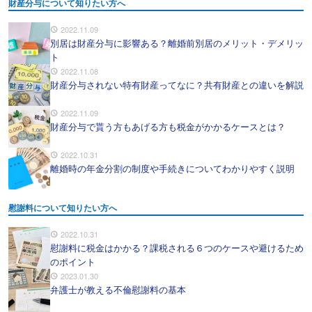
財産分与について知りたい方へ
2022.11.09
別居は財産分与に影響ある？離婚前別居のメリット・デメリッ
ト
2022.11.08
財産分与されない特有財産ってなに？共有財産との違いを解説
2022.11.09
財産分与で貰う方もあげる方も税金がかかるケースとは？
2022.10.31
離婚時の年金分割の制度や手続きについてわかりやすく説明
慰謝料について知りたい方へ
2022.10.31
慰謝料に税金はかかる？課税される６つのケースや避けるため
のポイント
2023.01.30
弁護士が教える不倫慰謝料の基本