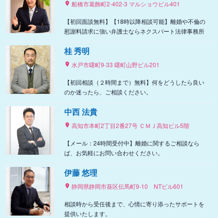
船橋市葛飾町2-402-3 マルショウビル401
【初回面談無料】【18時以降相談可能】離婚や不倫の
慰謝料請求に強い弁護士ならネクスパート法律事務所
桂 秀明
水戸市曙町9-33 曙町山野ビル201
【初回相談（２時間まで）無料】何をどうしたら良い
のか迷ったら、ご相談ください。
中西 法貴
高知市本町2丁目2番27号 ＣＭＪ高知ビル5階
【メール：24時間受付中】離婚に関するご相談なら
ば、お気軽にお問い合わせください。
伊藤 悠理
静岡県静岡市葵区伝馬町9‐10 NTビル601
相談時から受任後まで、心情に寄り添ったサポートを
提供いたします。