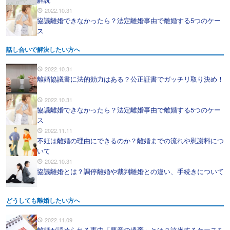
2022.10.31
協議離婚できなかったら？法定離婚事由で離婚する5つのケー
ス
話し合いで解決したい方へ
2022.10.31
離婚協議書に法的効力はある？公正証書でガッチリ取り決め！
2022.10.31
協議離婚できなかったら？法定離婚事由で離婚する5つのケー
ス
2022.11.11
不妊は離婚の理由にできるのか？離婚までの流れや慰謝料につ
いて
2022.10.31
協議離婚とは？調停離婚や裁判離婚との違い、手続きについて
どうしても離婚したい方へ
2022.11.09
離婚が認められる事由「悪意の遺棄」とは？該当するケースを