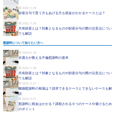
2022.11.09
財産分与で貰う方もあげる方も税金がかかるケースとは？
2022.11.09
共有財産とは？対象となるものや財産分与の際の注意点につい
ても解説
慰謝料について知りたい方へ
2023.01.30
弁護士が教える不倫慰謝料の基本
2022.11.09
共有財産とは？対象となるものや財産分与の際の注意点につい
ても解説
2022.10.27
離婚慰謝料の相場は？請求できるケースとできないケースも解
説
2022.10.31
慰謝料に税金はかかる？課税される６つのケースや避けるため
のポイント