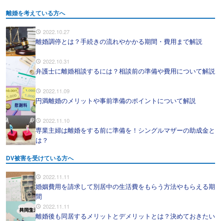
離婚を考えている方へ
2022.10.27
離婚調停とは？手続きの流れやかかる期間・費用まで解説
2022.10.31
弁護士に離婚相談するには？相談前の準備や費用について解説
2022.11.09
円満離婚のメリットや事前準備のポイントについて解説
2022.11.10
専業主婦は離婚をする前に準備を！シングルマザーの助成金と
は？
DV被害を受けている方へ
2022.11.11
婚姻費用を請求して別居中の生活費をもらう方法やもらえる期
間
2022.11.11
離婚後も同居するメリットとデメリットとは？決めておきたい