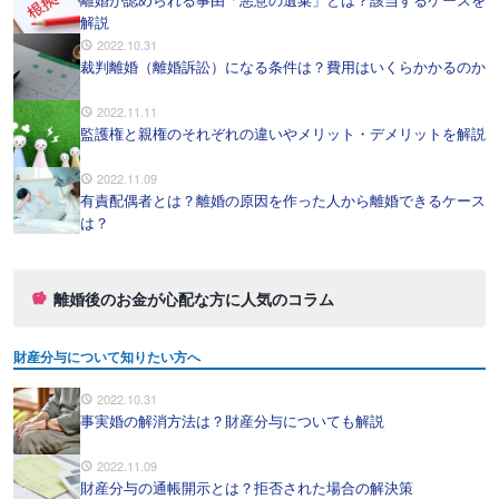
解説
2022.10.31
裁判離婚（離婚訴訟）になる条件は？費用はいくらかかるのか
2022.11.11
監護権と親権のそれぞれの違いやメリット・デメリットを解説
2022.11.09
有責配偶者とは？離婚の原因を作った人から離婚できるケース
は？
離婚後のお金が心配な方に人気のコラム
財産分与について知りたい方へ
2022.10.31
事実婚の解消方法は？財産分与についても解説
2022.11.09
財産分与の通帳開示とは？拒否された場合の解決策