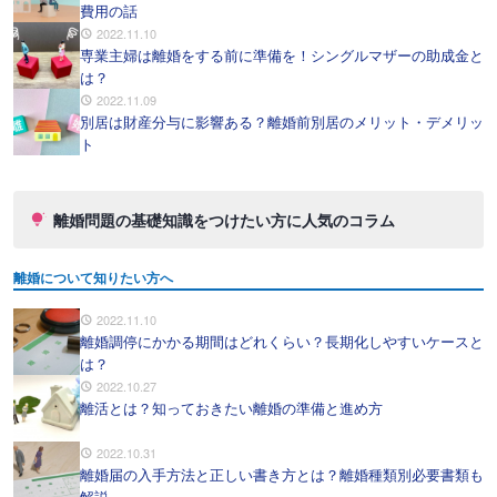
費用の話
2022.11.10
専業主婦は離婚をする前に準備を！シングルマザーの助成金と
は？
2022.11.09
別居は財産分与に影響ある？離婚前別居のメリット・デメリッ
ト
離婚問題の基礎知識をつけたい方に人気のコラム
離婚について知りたい方へ
2022.11.10
離婚調停にかかる期間はどれくらい？長期化しやすいケースと
は？
2022.10.27
離活とは？知っておきたい離婚の準備と進め方
2022.10.31
離婚届の入手方法と正しい書き方とは？離婚種類別必要書類も
解説