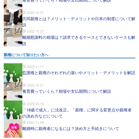
2022.10.31
共同親権とは？メリット・デメリットや日本の制度について解
説
2022.10.27
離婚慰謝料の相場は？請求できるケースとできないケースも解
説
親権について知りたい方へ
2022.11.11
監護権と親権のそれぞれの違いやメリット・デメリットを解説
2022.10.31
養育費っていくら？相場や支払期間について解説
2023.03.16
「18歳で成人」に法改正。「親権」に関する変更点や親権者
の決め方などについて
2022.11.09
離婚時に親権者になるには？決め方と手続きについて