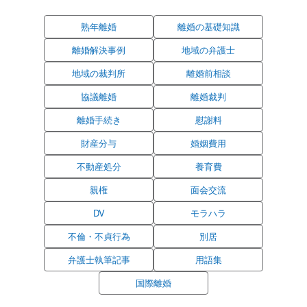
熟年離婚
離婚の基礎知識
離婚解決事例
地域の弁護士
地域の裁判所
離婚前相談
協議離婚
離婚裁判
離婚手続き
慰謝料
財産分与
婚姻費用
不動産処分
養育費
親権
面会交流
DV
モラハラ
不倫・不貞行為
別居
弁護士執筆記事
用語集
国際離婚