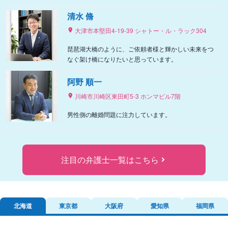
清水 脩
大津市本堅田4-19-39 シャトー・ル・ラック304
琵琶湖大橋のように、ご依頼者様と輝かしい未来をつ
なぐ架け橋になりたいと思っています。
阿野 順一
川崎市川崎区東田町5-3 ホンマビル7階
男性側の離婚問題に注力しています。
注目の弁護士一覧はこちら
北海道
東京都
大阪府
愛知県
福岡県