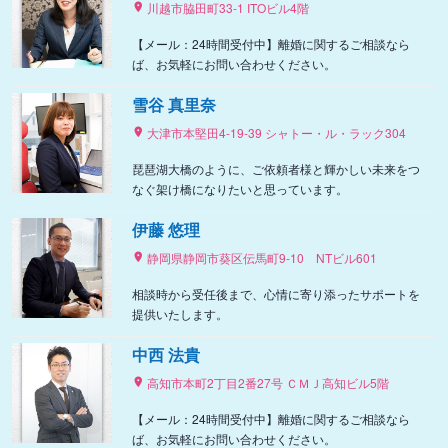
川越市脇田町33-1 ITOビル4階
【メール：24時間受付中】離婚に関するご相談なら
ば、お気軽にお問い合わせください。
雪谷 真里奈
大津市本堅田4-19-39 シャトー・ル・ラック304
琵琶湖大橋のように、ご依頼者様と輝かしい未来をつ
なぐ架け橋になりたいと思っています。
伊藤 悠理
静岡県静岡市葵区伝馬町9‐10 NTビル601
相談時から受任後まで、心情に寄り添ったサポートを
提供いたします。
中西 法貴
高知市本町2丁目2番27号 ＣＭＪ高知ビル5階
【メール：24時間受付中】離婚に関するご相談なら
ば、お気軽にお問い合わせください。