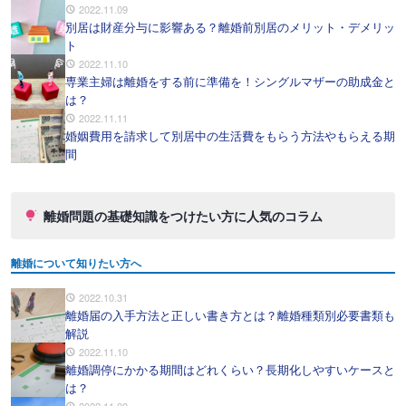
2022.11.09
別居は財産分与に影響ある？離婚前別居のメリット・デメリッ
ト
2022.11.10
専業主婦は離婚をする前に準備を！シングルマザーの助成金と
は？
2022.11.11
婚姻費用を請求して別居中の生活費をもらう方法やもらえる期
間
離婚問題の基礎知識をつけたい方に人気のコラム
離婚について知りたい方へ
2022.10.31
離婚届の入手方法と正しい書き方とは？離婚種類別必要書類も
解説
2022.11.10
離婚調停にかかる期間はどれくらい？長期化しやすいケースと
は？