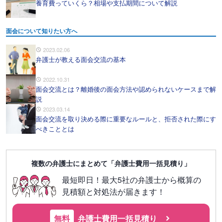
養育費っていくら？相場や支払期間について解説
面会について知りたい方へ
2023.02.06
弁護士が教える面会交流の基本
2022.10.31
面会交流とは？離婚後の面会方法や認められないケースまで解
説
2023.03.14
面会交流を取り決める際に重要なルールと、拒否された際にす
べきこととは
複数の弁護士にまとめて「弁護士費用一括見積り」
最短即日！最大5社の弁護士から概算の
見積額と対処法が届きます！
無料
弁護士費用一括見積り