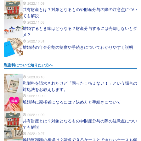
2022.11.09
共有財産とは？対象となるものや財産分与の際の注意点につい
ても解説
2022.11.08
離婚するとき家はどうなる？財産分与するには売却しないとダ
メ？
2022.10.31
離婚時の年金分割の制度や手続きについてわかりやすく説明
慰謝料について知りたい方へ
2023.03.16
慰謝料を請求されたけど「困った！払えない！」という場合の
対処法をお教えします。
2022.11.09
離婚時に親権者になるには？決め方と手続きについて
2022.11.09
共有財産とは？対象となるものや財産分与の際の注意点につい
ても解説
2022.10.27
離婚慰謝料の相場は？請求できるケースとできないケースも解