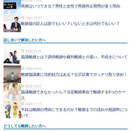
2022.11.09
再婚はいつできる？男性と女性で再婚停止期間が違う理由
2022.10.27
離婚届の証人は誰でもいい？いないときは代行でもいい？
話し合いで解決したい方へ
2022.10.31
協議離婚とは？調停離婚や裁判離婚との違い、手続きについて
2022.10.31
離婚協議書に法的効力はある？公正証書でガッチリ取り決め！
2022.10.31
協議離婚できなかったら？法定離婚事由で離婚する5つのケー
ス
2022.11.11
不妊は離婚の理由にできるのか？離婚までの流れや慰謝料につ
いて
どうしても離婚したい方へ