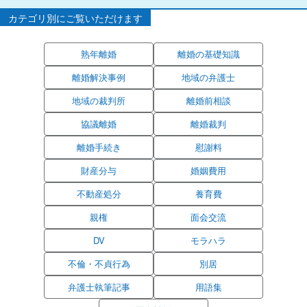
カテゴリ別にご覧いただけます
熟年離婚
離婚の基礎知識
離婚解決事例
地域の弁護士
地域の裁判所
離婚前相談
協議離婚
離婚裁判
離婚手続き
慰謝料
財産分与
婚姻費用
不動産処分
養育費
親権
面会交流
DV
モラハラ
不倫・不貞行為
別居
弁護士執筆記事
用語集