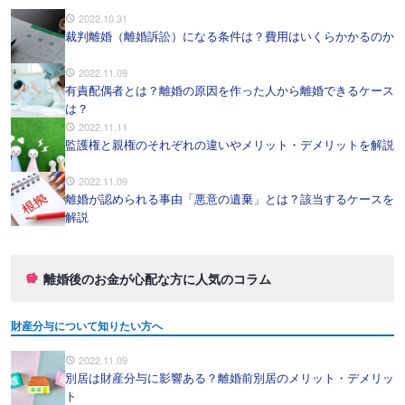
2022.10.31
裁判離婚（離婚訴訟）になる条件は？費用はいくらかかるのか
2022.11.09
有責配偶者とは？離婚の原因を作った人から離婚できるケース
は？
2022.11.11
監護権と親権のそれぞれの違いやメリット・デメリットを解説
2022.11.09
離婚が認められる事由「悪意の遺棄」とは？該当するケースを
解説
離婚後のお金が心配な方に人気のコラム
財産分与について知りたい方へ
2022.11.09
別居は財産分与に影響ある？離婚前別居のメリット・デメリッ
ト