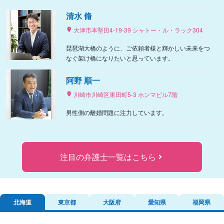
清水 脩
大津市本堅田4-19-39 シャトー・ル・ラック304
琵琶湖大橋のように、ご依頼者様と輝かしい未来をつ
なぐ架け橋になりたいと思っています。
阿野 順一
川崎市川崎区東田町5-3 ホンマビル7階
男性側の離婚問題に注力しています。
注目の弁護士一覧はこちら
北海道
東京都
大阪府
愛知県
福岡県