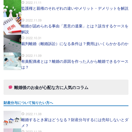
2022.11.11
監護権と親権のそれぞれの違いやメリット・デメリットを解説
2022.11.09
離婚が認められる事由「悪意の遺棄」とは？該当するケースを
解説
2022.10.31
裁判離婚（離婚訴訟）になる条件は？費用はいくらかかるのか
2022.11.09
有責配偶者とは？離婚の原因を作った人から離婚できるケース
は？
離婚後のお金が心配な方に人気のコラム
財産分与について知りたい方へ
2022.11.08
離婚するとき家はどうなる？財産分与するには売却しないとダ
メ？
2022.11.09