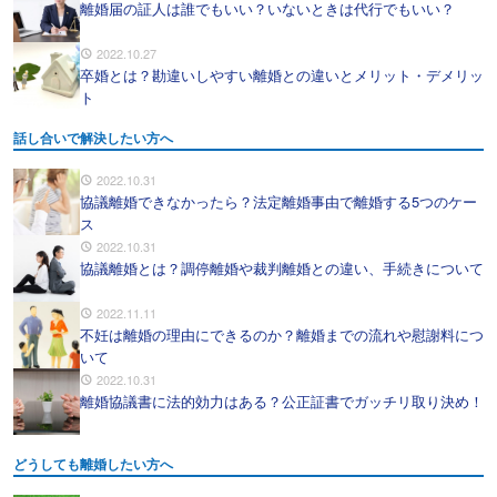
離婚届の証人は誰でもいい？いないときは代行でもいい？
2022.10.27
卒婚とは？勘違いしやすい離婚との違いとメリット・デメリッ
ト
話し合いで解決したい方へ
2022.10.31
協議離婚できなかったら？法定離婚事由で離婚する5つのケー
ス
2022.10.31
協議離婚とは？調停離婚や裁判離婚との違い、手続きについて
2022.11.11
不妊は離婚の理由にできるのか？離婚までの流れや慰謝料につ
いて
2022.10.31
離婚協議書に法的効力はある？公正証書でガッチリ取り決め！
どうしても離婚したい方へ