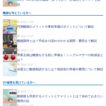
説
離婚を考えている方へ
2022.11.09
円満離婚のメリットや事前準備のポイントについて解説
2022.10.27
離婚調停とは？手続きの流れやかかる期間・費用まで解説
2022.11.10
専業主婦は離婚をする前に準備を！シングルマザーの助成金と
は？
2022.10.31
弁護士に離婚相談するには？相談前の準備や費用について解説
DV被害を受けている方へ
2022.11.11
離婚後も同居するメリットとデメリットとは？決めておきたい
費用の話
2022.11.09