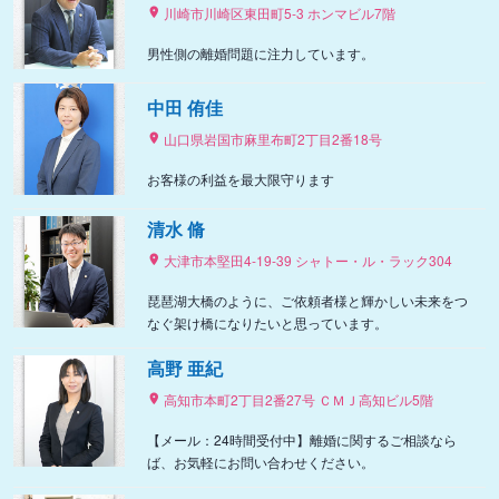
川崎市川崎区東田町5-3 ホンマビル7階
男性側の離婚問題に注力しています。
中田 侑佳
山口県岩国市麻里布町2丁目2番18号
お客様の利益を最大限守ります
清水 脩
大津市本堅田4-19-39 シャトー・ル・ラック304
琵琶湖大橋のように、ご依頼者様と輝かしい未来をつ
なぐ架け橋になりたいと思っています。
高野 亜紀
高知市本町2丁目2番27号 ＣＭＪ高知ビル5階
【メール：24時間受付中】離婚に関するご相談なら
ば、お気軽にお問い合わせください。