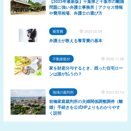
【2023年最新版】千葉県と千葉市の離婚
問題に強い弁護士事務所｜アクセス情報
や費用相場、弁護士の選び方
養育費
2023.02.09
弁護士が教える養育費の基本
不動産処分
2022.11.08
家を財産分与するとき、残った住宅ロー
ンは誰が払うの？
地域の裁判所
2023.02.14
前橋家庭裁判所の夫婦関係調整調停（離
婚）手続きを公式HPよりもわかりやす
く説明