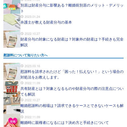
別居は財産分与に影響ある？離婚前別居のメリット・デメリッ
ト
2023.01.24
弁護士が教える財産分与の基本
2022.10.27
財産分与の対象になる財産は？対象外の財産は？手続きも完全
解説
慰謝料について知りたい方へ
2023.03.16
慰謝料を請求されたけど「困った！払えない！」という場合の
対処法をお教えします。
2022.11.09
共有財産とは？対象となるものや財産分与の際の注意点につい
ても解説
2022.10.27
離婚慰謝料の相場は？請求できるケースとできないケースも解
説
2022.11.09
離婚時に親権者になるには？決め方と手続きについて