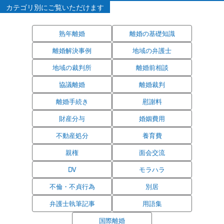
カテゴリ別にご覧いただけます
熟年離婚
離婚の基礎知識
離婚解決事例
地域の弁護士
地域の裁判所
離婚前相談
協議離婚
離婚裁判
離婚手続き
慰謝料
財産分与
婚姻費用
不動産処分
養育費
親権
面会交流
DV
モラハラ
不倫・不貞行為
別居
弁護士執筆記事
用語集
国際離婚