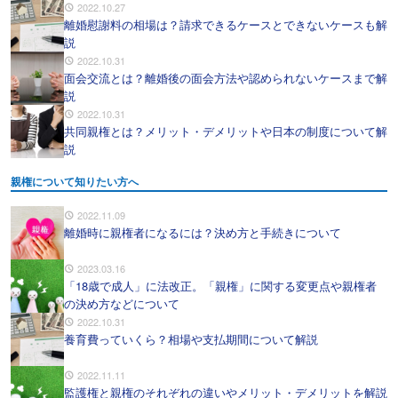
2022.10.27
離婚慰謝料の相場は？請求できるケースとできないケースも解
説
2022.10.31
面会交流とは？離婚後の面会方法や認められないケースまで解
説
2022.10.31
共同親権とは？メリット・デメリットや日本の制度について解
説
親権について知りたい方へ
2022.11.09
離婚時に親権者になるには？決め方と手続きについて
2023.03.16
「18歳で成人」に法改正。「親権」に関する変更点や親権者
の決め方などについて
2022.10.31
養育費っていくら？相場や支払期間について解説
2022.11.11
監護権と親権のそれぞれの違いやメリット・デメリットを解説