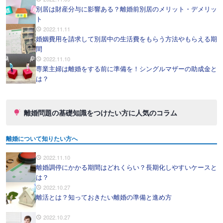
別居は財産分与に影響ある？離婚前別居のメリット・デメリッ
ト
2022.11.11
婚姻費用を請求して別居中の生活費をもらう方法やもらえる期
間
2022.11.10
専業主婦は離婚をする前に準備を！シングルマザーの助成金と
は？
離婚問題の基礎知識をつけたい方に人気のコラム
離婚について知りたい方へ
2022.11.10
離婚調停にかかる期間はどれくらい？長期化しやすいケースと
は？
2022.10.27
離活とは？知っておきたい離婚の準備と進め方
2022.10.27