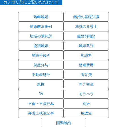
カテゴリ別にご覧いただけます
熟年離婚
離婚の基礎知識
離婚解決事例
地域の弁護士
地域の裁判所
離婚前相談
協議離婚
離婚裁判
離婚手続き
慰謝料
財産分与
婚姻費用
不動産処分
養育費
親権
面会交流
DV
モラハラ
不倫・不貞行為
別居
弁護士執筆記事
用語集
国際離婚