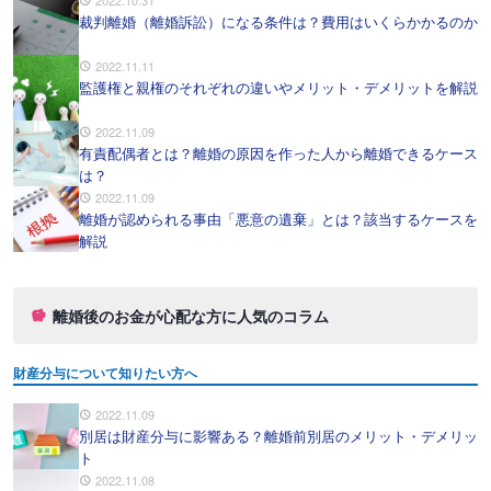
2022.10.31
裁判離婚（離婚訴訟）になる条件は？費用はいくらかかるのか
2022.11.11
監護権と親権のそれぞれの違いやメリット・デメリットを解説
2022.11.09
有責配偶者とは？離婚の原因を作った人から離婚できるケース
は？
2022.11.09
離婚が認められる事由「悪意の遺棄」とは？該当するケースを
解説
離婚後のお金が心配な方に人気のコラム
財産分与について知りたい方へ
2022.11.09
別居は財産分与に影響ある？離婚前別居のメリット・デメリッ
ト
2022.11.08