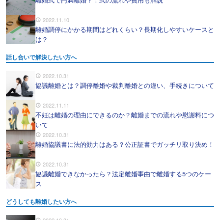
2022.11.10
離婚調停にかかる期間はどれくらい？長期化しやすいケースと
は？
話し合いで解決したい方へ
2022.10.31
協議離婚とは？調停離婚や裁判離婚との違い、手続きについて
2022.11.11
不妊は離婚の理由にできるのか？離婚までの流れや慰謝料につ
いて
2022.10.31
離婚協議書に法的効力はある？公正証書でガッチリ取り決め！
2022.10.31
協議離婚できなかったら？法定離婚事由で離婚する5つのケー
ス
どうしても離婚したい方へ