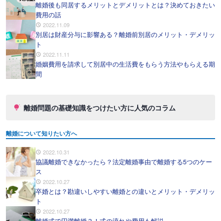
離婚後も同居するメリットとデメリットとは？決めておきたい
費用の話
2022.11.09
別居は財産分与に影響ある？離婚前別居のメリット・デメリッ
ト
2022.11.11
婚姻費用を請求して別居中の生活費をもらう方法やもらえる期
間
離婚問題の基礎知識をつけたい方に人気のコラム
離婚について知りたい方へ
2022.10.31
協議離婚できなかったら？法定離婚事由で離婚する5つのケー
ス
2022.10.27
卒婚とは？勘違いしやすい離婚との違いとメリット・デメリッ
ト
2022.10.27
離婚式で円満離婚？！式の流れや費用も解説