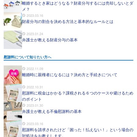
離婚するとき家はどうなる？財産分与するには売却しないとダ
メ？
2023.03.16
財産分与の割合を決める方法と基本的なルールとは
2023.01.24
弁護士が教える財産分与の基本
慰謝料について知りたい方へ
2022.11.09
離婚時に親権者になるには？決め方と手続きについて
2022.10.31
慰謝料に税金はかかる？課税される６つのケースや避けるため
のポイント
2023.01.30
弁護士が教える不倫慰謝料の基本
2023.03.16
慰謝料を請求されたけど「困った！払えない！」という場合の
対処法をお教えします。