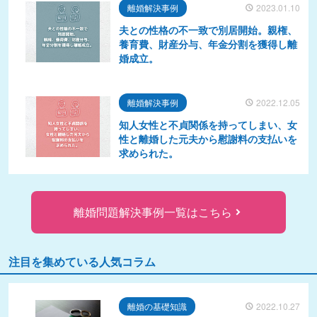
離婚解決事例
2023.01.10
夫との性格の不一致で別居開始。親権、
養育費、財産分与、年金分割を獲得し離
婚成立。
離婚解決事例
2022.12.05
知人女性と不貞関係を持ってしまい、女
性と離婚した元夫から慰謝料の支払いを
求められた。
離婚問題解決事例一覧はこちら
注目を集めている人気コラム
離婚の基礎知識
2022.10.27