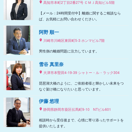
高知市本町2丁目2番27号 ＣＭＪ高知ビル5階
【メール：24時間受付中】離婚に関するご相談なら
ば、お気軽にお問い合わせください。
阿野 順一
川崎市川崎区東田町5-3 ホンマビル7階
男性側の離婚問題に注力しています。
雪谷 真里奈
大津市本堅田4-19-39 シャトー・ル・ラック304
琵琶湖大橋のように、ご依頼者様と輝かしい未来をつ
なぐ架け橋になりたいと思っています。
伊藤 悠理
静岡県静岡市葵区伝馬町9‐10 NTビル601
相談時から受任後まで、心情に寄り添ったサポートを
提供いたします。