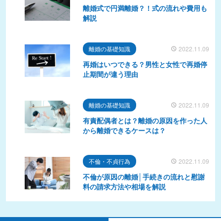
離婚式で円満離婚？！式の流れや費用も
解説
離婚の基礎知識
2022.11.09
再婚はいつできる？男性と女性で再婚停
止期間が違う理由
離婚の基礎知識
2022.11.09
有責配偶者とは？離婚の原因を作った人
から離婚できるケースは？
不倫・不貞行為
2022.11.09
不倫が原因の離婚│手続きの流れと慰謝
料の請求方法や相場を解説