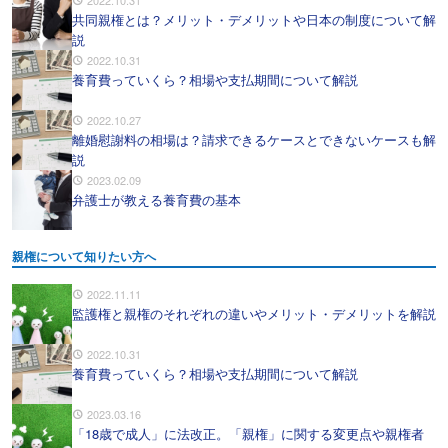
2022.10.31
共同親権とは？メリット・デメリットや日本の制度について解
説
2022.10.31
養育費っていくら？相場や支払期間について解説
2022.10.27
離婚慰謝料の相場は？請求できるケースとできないケースも解
説
2023.02.09
弁護士が教える養育費の基本
親権について知りたい方へ
2022.11.11
監護権と親権のそれぞれの違いやメリット・デメリットを解説
2022.10.31
養育費っていくら？相場や支払期間について解説
2023.03.16
「18歳で成人」に法改正。「親権」に関する変更点や親権者