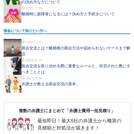
の決め方などについて
2022.11.09
離婚時に親権者になるには？決め方と手続きについて
面会について知りたい方へ
2022.10.31
面会交流とは？離婚後の面会方法や認められないケースまで解
説
2023.03.14
面会交流を取り決める際に重要なルールと、拒否された際にす
べきこととは
2023.02.06
弁護士が教える面会交流の基本
複数の弁護士にまとめて「弁護士費用一括見積り」
最短即日！最大5社の弁護士から概算の
見積額と対処法が届きます！