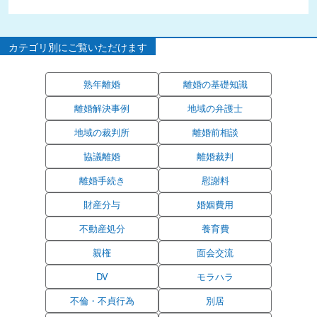
カテゴリ別にご覧いただけます
熟年離婚
離婚の基礎知識
離婚解決事例
地域の弁護士
地域の裁判所
離婚前相談
協議離婚
離婚裁判
離婚手続き
慰謝料
財産分与
婚姻費用
不動産処分
養育費
親権
面会交流
DV
モラハラ
不倫・不貞行為
別居