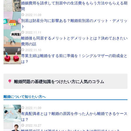
婚姻費用を請求して別居中の生活費をもらう方法やもらえる期
間
2022.11.09
別居は財産分与に影響ある？離婚前別居のメリット・デメリッ
ト
2022.11.11
離婚後も同居するメリットとデメリットとは？決めておきたい
費用の話
2022.11.10
専業主婦は離婚をする前に準備を！シングルマザーの助成金と
は？
離婚問題の基礎知識をつけたい方に人気のコラム
離婚について知りたい方へ
2022.11.09
有責配偶者とは？離婚の原因を作った人から離婚できるケース
は？
2022.10.27
離婚届の証人は誰でもいい？いないときは代行でもいい？