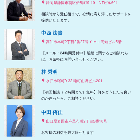
静岡県静岡市葵区伝馬町9‐10 NTビル601
相談時から受任後まで、心情に寄り添ったサポートを
提供いたします。
中西 法貴
高知市本町2丁目2番27号 ＣＭＪ高知ビル5階
【メール：24時間受付中】離婚に関するご相談なら
ば、お気軽にお問い合わせください。
桂 秀明
水戸市曙町9-33 曙町山野ビル201
【初回相談（２時間まで）無料】何をどうしたら良い
のか迷ったら、ご相談ください。
中田 侑佳
山口県岩国市麻里布町2丁目2番18号
お客様の利益を最大限守ります