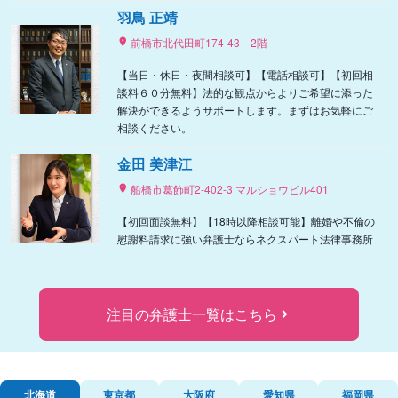
羽鳥 正靖
前橋市北代田町174-43 2階
【当日・休日・夜間相談可】【電話相談可】【初回相
談料６０分無料】法的な観点からよりご希望に添った
解決ができるようサポートします。まずはお気軽にご
相談ください。
金田 美津江
船橋市葛飾町2-402-3 マルショウビル401
【初回面談無料】【18時以降相談可能】離婚や不倫の
慰謝料請求に強い弁護士ならネクスパート法律事務所
注目の弁護士一覧はこちら
北海道
東京都
大阪府
愛知県
福岡県