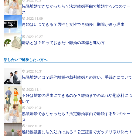
2022.10.31
協議離婚できなかったら？法定離婚事由で離婚する5つのケー
ス
2022.11.09
再婚はいつできる？男性と女性で再婚停止期間が違う理由
2022.10.27
離活とは？知っておきたい離婚の準備と進め方
話し合いで解決したい方へ
2022.10.31
協議離婚とは？調停離婚や裁判離婚との違い、手続きについて
2022.11.11
不妊は離婚の理由にできるのか？離婚までの流れや慰謝料につ
いて
2022.10.31
協議離婚できなかったら？法定離婚事由で離婚する5つのケー
ス
2022.10.31
離婚協議書に法的効力はある？公正証書でガッチリ取り決め！