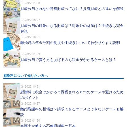
2022.11.08
財産分与されない特有財産ってなに？共有財産との違いを解説
2022.10.27
財産分与の対象になる財産は？対象外の財産は？手続きも完全
解説
2022.10.31
離婚時の年金分割の制度や手続きについてわかりやすく説明
2022.11.09
財産分与で貰う方もあげる方も税金がかかるケースとは？
慰謝料について知りたい方へ
2022.10.31
慰謝料に税金はかかる？課税される６つのケースや避けるため
のポイント
2022.10.27
離婚慰謝料の相場は？請求できるケースとできないケースも解
説
2023.01.30
弁護士が教える不倫慰謝料の基本