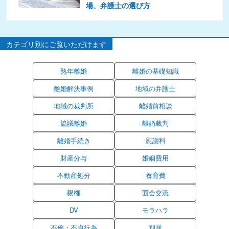
場、弁護士の選び方
カテゴリ別にご覧いただけます
熟年離婚
離婚の基礎知識
離婚解決事例
地域の弁護士
地域の裁判所
離婚前相談
協議離婚
離婚裁判
離婚手続き
慰謝料
財産分与
婚姻費用
不動産処分
養育費
親権
面会交流
DV
モラハラ
不倫・不貞行為
別居