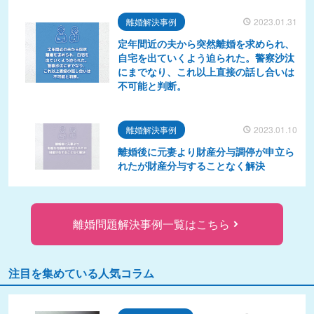
離婚解決事例
2023.01.31
定年間近の夫から突然離婚を求められ、
自宅を出ていくよう迫られた。警察沙汰
にまでなり、これ以上直接の話し合いは
不可能と判断。
離婚解決事例
2023.01.10
離婚後に元妻より財産分与調停が申立ら
れたが財産分与することなく解決
離婚問題解決事例一覧はこちら
注目を集めている人気コラム