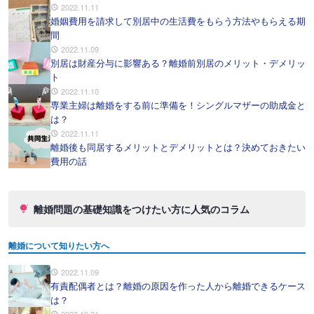
2022.11.11
婚姻費用を請求して別居中の生活費をもらう方法やもらえる期
間
2022.11.09
別居は財産分与に影響ある？離婚前別居のメリット・デメリッ
ト
2022.11.10
専業主婦は離婚をする前に準備を！シングルマザーの助成金と
は？
2022.11.11
離婚後も同居するメリットとデメリットとは？決めておきたい
費用の話
離婚問題の基礎知識をつけたい方に人気のコラム
離婚について知りたい方へ
2022.11.09
有責配偶者とは？離婚の原因を作った人から離婚できるケース
は？