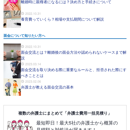
離婚時に親権者になるには？決め方と手続きについて
2022.10.31
養育費っていくら？相場や支払期間について解説
面会について知りたい方へ
2022.10.31
面会交流とは？離婚後の面会方法や認められないケースまで解
説
2023.03.14
面会交流を取り決める際に重要なルールと、拒否された際にす
べきこととは
2023.02.06
弁護士が教える面会交流の基本
複数の弁護士にまとめて「弁護士費用一括見積り」
最短即日！最大5社の弁護士から概算の
見積額と対処法が届きます！